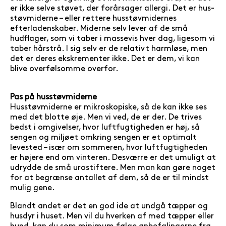
er ikke selve støvet, der forårsager allergi. Det er hus­
støv­miderne – eller rettere husstøvmidernes
efterladenskaber. Miderne selv lever af de små
hudflager, som vi taber i massevis hver dag, ligesom vi
taber hårstrå. I sig selv er de relativt harmløse, men
det er deres ekskrementer ikke. Det er dem, vi kan
blive overfølsomme overfor.
Pas på husstøvmiderne
Husstøvmiderne er mikroskopiske, så de kan ikke ses
med det blotte øje. Men vi ved, de er der. De trives
bedst i omgivelser, hvor luftfugtigheden er høj, så
sengen og miljøet omkring sengen er et opti­malt
levested – især om sommeren, hvor luftfugtigheden
er højere end om vinteren. Des­vær­re er det umuligt at
udrydde de små urostiftere. Men man kan gøre noget
for at begrænse antallet af dem, så de er til mindst
mulig gene.
Blandt andet er det en god ide at undgå tæpper og
husdyr i huset. Men vil du hverken af med tæpper eller