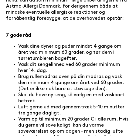
hund, kan du som minimum følge anbefalingerne fra
Astma-Allergi Danmark, for derigennem både at
mindske eventuelle allergiske reaktioner og
forhåbentlig forebygge, at de overhovedet opstår:
7 gode råd
Vask dine dyner og puder mindst 4 gange om
året ved minimum 60 grader, og tør dem i
tørretumbleren bagefter.
Vask dit sengelinned ved 60 grader minimum
hver 14. dag.
Brug rullemadras oven på din madras og vask
den minimum 4 gange om året ved 60 grader.
(Det er ikke nok bare at støvsuge den).
Skal du have ny seng, så vælg en med vaskbart
betræk.
Luft gerne ud med gennemtræk 5-10 minutter
tre gange dagligt.
Varm op til minimum 20 grader C i alle rum. Hvis
du gerne vil sove køligt, kan du varme
soveværelset op om dagen – men stadig lufte